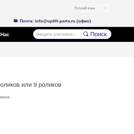
Русский язык
ꀅ
Почта: info@uplift-parts.ru (офис)
낂
끠
Поиск
 Нас
оликов или 9 роликов
ликов