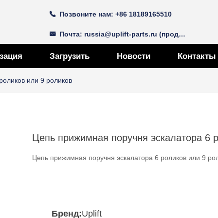
Позвоните нам: +86 18189165510
끅
Почта: russia@uplift-parts.ru (продаж)
낂
зация
Загрузить
Новости
Контакты
роликов или 9 роликов
Цепь прижимная поручня эскалатора 6 р
Цепь прижимная поручня эскалатора 6 роликов или 9 ро
Бренд:
Uplift