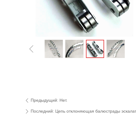
ꁆ
Предыдущий:
Нет.
ꄴ
Последний:
Цепь отклоняющая балюстрады эскалато
ꄲ