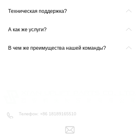
ꂁ
Техническая поддержка?
ꂁ
А как же услуги?
ꂁ
В чем же преимущества нашей команды?
Телефон: +86 18189165510