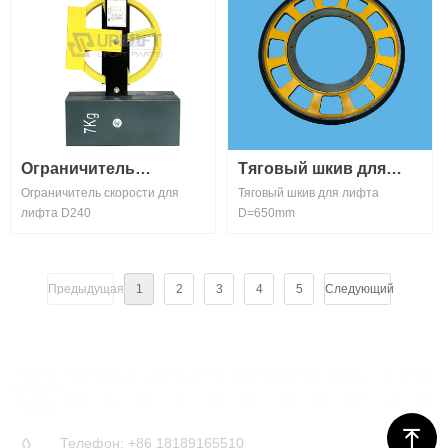
Ограничитель
Тяговый шкив для
Ограничитель скорости для
Тяговый шкив для лифта
скорости для лифта
лифта D=650mm
лифта D240
D=650mm
D240
Предыдущая
1
2
3
4
5
Следующий
ꁸ
Телефон: +86 18189165510