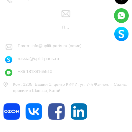
Почта: russia@uplift-parts.ru (продаж)
Почта: info@uplift-parts.ru (офис)
russia@uplift-parts.ru
+86 18189165510
Ком. 1205, Башня 1, центр КИФИ, ул. 7-й Фэнчэн, г. Сиань,
провизия Шэньси, Китай