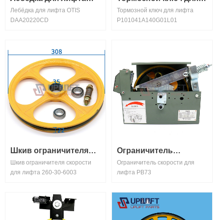
Лебёдка для лифта OTIS
Тормозной ключ для лифта
OTIS DAA20220CD
лифта
DAA20220CD
P101041A140G01L01
P101041A140G01L01
Шкив ограничителя
Ограничитель
Шкив ограничителя скорости
Ограничитель скорости для
скорости для лифта
скорости для лифта
для лифта 260-30-6003
лифта PB73
260-30-6003
PB73